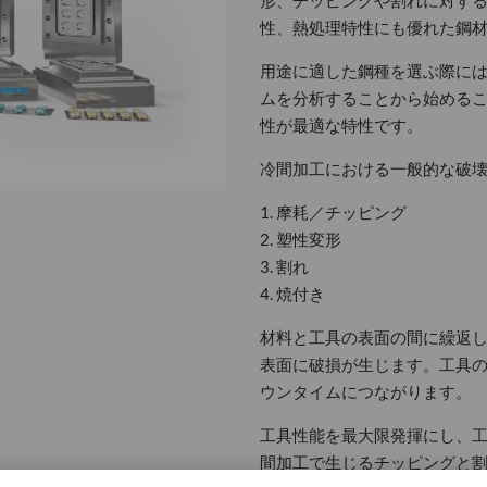
形、チッピングや割れに対す
性、熱処理特性にも優れた鋼
用途に適した鋼種を選ぶ際に
ムを分析することから始める
性が最適な特性です。
冷間加工における一般的な破
1. 摩耗／チッピング
2. 塑性変形
3. 割れ
4. 焼付き
材料と工具の表面の間に繰返
表面に破損が生じます。工具
ウンタイムにつながります。
工具性能を最大限発揮にし、
間加工で生じるチッピングと