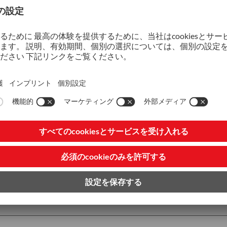
延性・靭性を高めるための有
属を噴霧して粉末状にしてか
ASSABの商品開発の動向は
いています。優れた耐焼付き
高い圧縮強さ、焼入れ性、およ
SuperClean 粉末鋼種はその