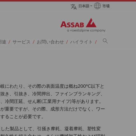
市場
日本語
sページへ
用途
サービス
お問い合わせ
ハイライト
岐にわたり、その際の表面温度は概ね200°C以下と
打抜き、引抜き、冷間押出、ファインブランキング、
、冷間圧延、せん断(工業用ナイフ)等があります。
とが重要ですが、その際、成形方法だけでなく、ワー
慮することが必要です。
に適した製品として、引掻き摩耗、凝着摩耗、塑性変