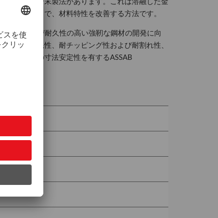
効な方法に、粉末製法があります。これは溶融した金
ら凝固することで、材料特性を改善する方法です。
、耐摩耗性および耐久性の高い強靭な鋼材の開発に向
性、耐凝着摩耗性、耐チッピング性および耐割れ性、
び熱処理時の寸法安定性を有するASSAB
成果です。