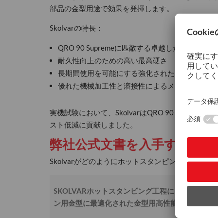
部品の金型用途で効果を発揮します。
Skolvarの特長：
QRO 90 Supremeに匹敵する卓越した耐熱性
耐久性向上のための高い最高硬さ
長期間使用を可能にする強化された耐摩耗性
優れた機械加工性と溶接性によるメンテナンス
実機試験において、SkolvarはQRO 90 Sup
スト低減に貢献しました。
弊社公式文書を入手するに
Skolvarがどのようにホットスタンピング工程を
SKOLVARホットスタンピング工程におけるソフ
ン用金型に最適化された金型用高性能鋼材