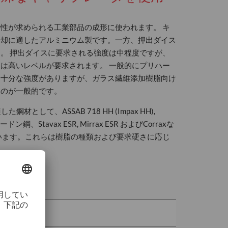
性が求められる工業部品の成形に使われます。 キ
冷却に適したアルミニウム製です。一方、押出ダイス
。 押出ダイスに要求される強度は中程度ですが、
は高いレベルが要求されます。 一般的にプリハー
に十分な強度がありますが、ガラス繊維添加樹脂向け
るのが一般的です。
材として、ASSAB 718 HH (Impax HH),
ードン鋼、Stavax ESR, Mirrax ESR およびCorraxな
います。これらは樹脂の種類および要求硬さに応じ