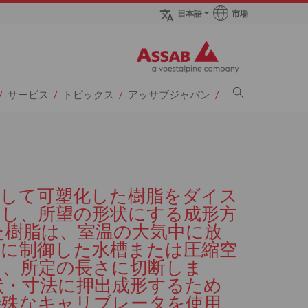
市場
日本語
sページへ
サービス
トピックス
アッサブジャパン
熱して可塑化した樹脂をダイス
出し、所望の形状にする成形方
た樹脂は、室温の大気中に放
度に制御した水槽または圧縮空
ら、所定の長さに切断しま
状・寸法に押出成形するため
特殊なキャリブレータを使用