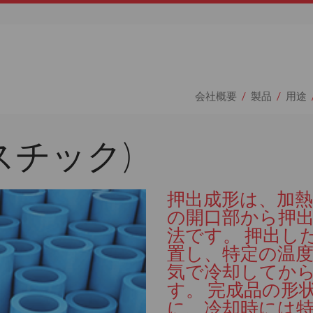
会社概要
製品
用途
スチック)
押出成形は、加
の開口部から押
法です。 押出し
置し、特定の温
気で冷却してか
す。 完成品の形
に、冷却時には