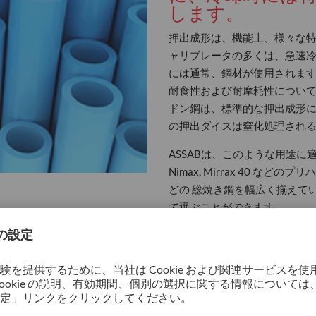
します。
押出成形は、機能上、様々な特
ャリブレータの多くは、急速
には通常、鋼材が使用されます
耐食性および耐摩耗性について
ドン鋼は、標準的な押出成形
の押出ダイスは窒化処理され
ASSABは、このような用途に適した鋼
Nimax, Mirrax 40 などのプリハ
どの 総焼き鋼を幅広く揃えて
て選ぶことができます。