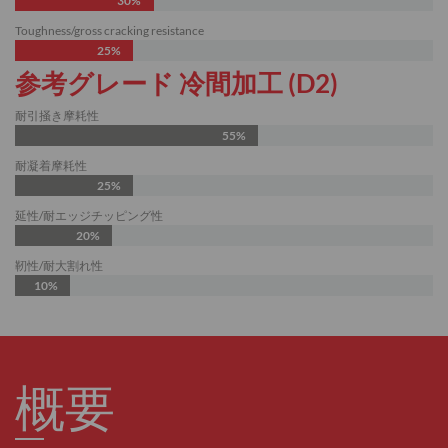
30%
Toughness/gross cracking resistance
25%
参考グレード 冷間加工 (D2)
耐引掻き摩耗性
55%
耐凝着摩耗性
25%
延性/耐エッジチッピング性
20%
靭性/耐大割れ性
10%
概要