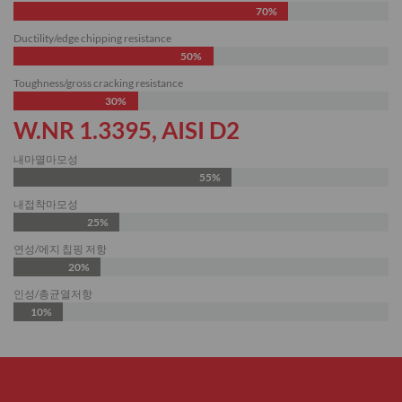
70%
Ductility/edge chipping resistance
50%
Toughness/gross cracking resistance
30%
W.NR 1.3395, AISI D2
내마멸마모성
55%
내접착마모성
25%
연성/에지 칩핑 저항
20%
인성/총균열저항
10%