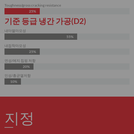
Toughness/gross cracking resistance
25%
기준 등급 냉간 가공(D2)
내마멸마모성
55%
내접착마모성
25%
연성/에지 칩핑 저항
20%
인성/총균열저항
10%
지정