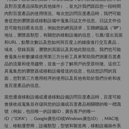
及對百度產品採取的其他操作），並允許我們跟踪您一段時間
內對百度產品的使用情況。每次您訪問百度產品時，我們可能
會從您的瀏覽器或移動設備中蒐集日誌文件信息。日誌文件信
息可能包括匿名信息，例如您的網頁請求，互聯網協議（“
IP
”）
地址，瀏覽器類型，有關您的移動設備的信息，引薦/退出頁面
和URL，點擊次數以及您如何與百度上的鏈接進行交互產品，
域名，登錄頁面，瀏覽的頁面以及其他此類信息。我們也可能
會蒐集分析數據或使用第三方分析工具來幫助我們測量百度產
品的流量和使用趨勢，並進一步了解用戶的受眾特徵。這些工
具蒐集您的瀏覽器或移動設備發送的信息，包括您訪問的頁
面，您對第三方應用程序的使用以及其他有助於我們分析和改
進百度產品的信息。
當您通過移動設備或通過移動設備訪問百度產品時，百度可能
會接收或蒐集並存儲與您的設備或百度產品相關聯的唯一標識
號（例如，包括唯一的設備ID，廣告客戶的唯一
ID（“IDFA”），Google廣告ID或Windows廣告ID），MAC地
址，移動運營商，設備類型，型號和製造商，移動設備操作系