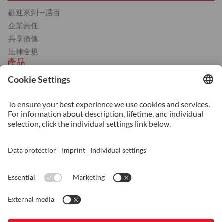
歡迎來到一勝百
企業責任
共享價值
法律合規
產品
冷作
塑膠成形
熱作
機械用鋼
服務
熱處理
增材(積層)製造
表面處理
表面鍍膜