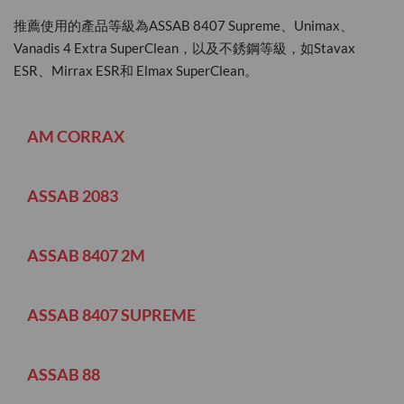
推薦使用的產品等級為ASSAB 8407 Supreme、Unimax、
Vanadis 4 Extra SuperClean，以及不銹鋼等級，如Stavax
ESR、Mirrax ESR和 Elmax SuperClean。
AM CORRAX
ASSAB 2083
ASSAB 8407 2M
ASSAB 8407 SUPREME
ASSAB 88