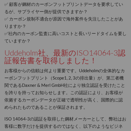
✅ 顧客が鋼材のカーボンフットプリントデータを要求してい
るが、サプライヤー側が提供できますか？
✅ カーボン規制不適合が原因で海外案件を失注したことがあ
りますか？
✅社内のカーボン監査に高いコストと長いリードタイムを要し
ていますか？
Uddeholm社、最新のISO14064-3認
証報告書を取得しました！
お客様からの信頼は何より重要です。Uddeholmの全体的なカ
ーボンフットプリント（Scope1, 2, 3の排出量）が、第三者機
関であるDaxner & Merl GmbH社により独立認証を受けたこと
を誇りを持ってお知らせします。この認証により、お客様が
依拠するカーボンデータが正確で透明性が高く、国際的に認
められたものであることが保証されます。
ISO 14064-3の認証を取得した鋼材メーカーとして、弊社はお
客様に数字だけを提供するのではなく、以下のようなビジネ