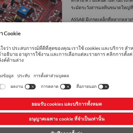
สึกหรอ ความเค้นต้านทานแรงกดที
ระมัดระวังสารมลทินขนาดใหญ่ที่อ
ASSAB มีเกรดเหล็กที่หลากหลาย
สารเติมแต่งสูง โปรดเลือกจากชุ
SuperClean และ ASSAB PM 30 S
เติมแต่งต่ำ โปรดเลือก Vandis 4
ผลิตชิ้นส่วนอุปกรณ์กึ่งตัวนำมูล
XW-42 หรือ ASSAB 88