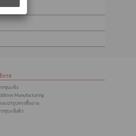
ริการ
ารชุบแข็ง
dditive Manufacturing
านแปรรูปทรงชิ้นงาน
ารชุบแข็งผิว