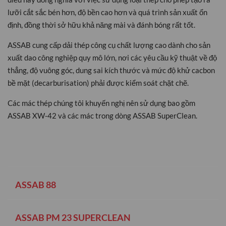
lưỡi cắt sắc bén hơn, độ bền cao hơn và quá trình sản xuất ổn
định, đồng thời sở hữu khả năng mài và đánh bóng rất tốt.
ASSAB cung cấp dải thép công cụ chất lượng cao dành cho sản
xuất dao công nghiệp quy mô lớn, nơi các yêu cầu kỹ thuật về độ
thẳng, độ vuông góc, dung sai kích thước và mức độ khử cacbon
bề mặt (decarburisation) phải được kiểm soát chặt chẽ.
Các mác thép chúng tôi khuyến nghị nên sử dụng bao gồm
ASSAB XW-42 và các mác trong dòng ASSAB SuperClean.
ASSAB 88
ASSAB PM 23 SUPERCLEAN