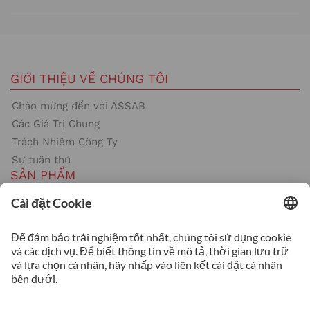
GIỚI THIỆU VỀ CHÚNG TÔI
Chào mừng đến với ASSAB
Các Giá Trị Chung
Trách Nhiệm Công Ty
Sự tuân thủ
SẢN PHẨM
Thép công cụ
Gia Công Nóng
Gia Công Nguội
Nhựa
DỊCH VỤ
Sản Xuất Khuôn Bằng Bột Kim Loại