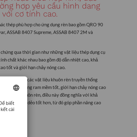
rường hợp yêu cầu hình dạng
với cơ tính cao.
ác thép phù hợp cho ứng dụng rèn bao gồm QRO 90
mvar, ASSAB 8407 Supreme, ASSAB 8407 2M và
chứng qua thời gian như những vật liệu thép dụng cụ
 tính chất khác nhau bao gồm độ dẫn nhiệt cao, khả
ao tốt và giới hạn chảy nóng cao.
ng kể so với các vật liệu khuôn rèn truyền thống
i khả năng chống ram mềm tốt, giới hạn chảy nóng cao
ện. Đối với khuôn rèn, điều này đồng nghĩa với khả
ng biến dạng dẻo tốt hơn, từ đó góp phần nâng cao