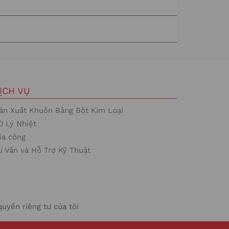
ỊCH VỤ
ản Xuất Khuôn Bằng Bột Kim Loại
ử Lý Nhiệt
ia công
ư Vấn và Hỗ Trợ Kỹ Thuật
quyền riêng tư của tôi