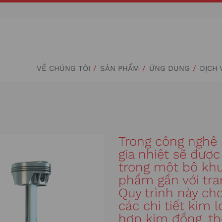
VỀ CHÚNG TÔI
SẢN PHẨM
ỨNG DỤNG
DỊCH 
Trong công nghệ 
gia nhiệt sẽ được
trong một bộ khu
phẩm gần với trạ
Quy trình này ch
các chi tiết kim 
hợp kim đồng, th