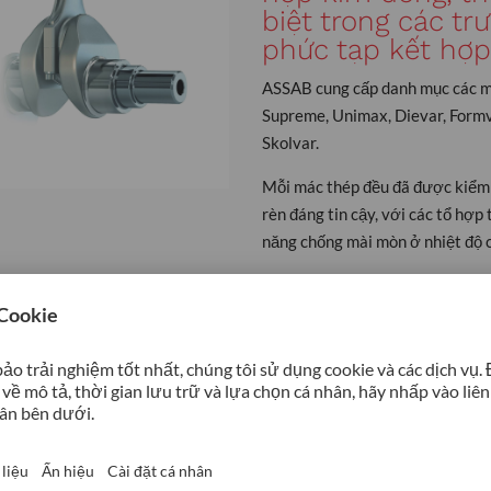
biệt trong các t
phức tạp kết hợp 
ASSAB cung cấp danh mục các m
Supreme, Unimax, Dievar, For
Skolvar.
Mỗi mác thép đều đã được kiểm 
rèn đáng tin cậy, với các tổ hợp
năng chống mài mòn ở nhiệt độ c
Formvar là một bước nâng cấp đá
H13 và H11 trên thị trường, vớ
và tuổi thọ công cụ được cải thi
năng chống mài mòn nhiệt và chố
hiệu quả chi phí sản xuất.