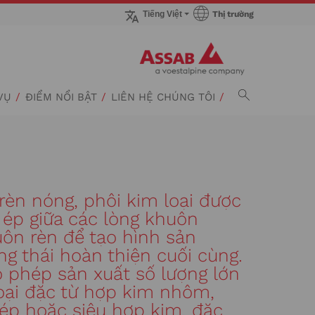
Thị trường
Tiếng Việt
Tới trang Thị trường
VỤ
ĐIỂM NỔI BẬT
LIÊN HỆ CHÚNG TÔI
rèn nóng, phôi kim loại được
 ép giữa các lòng khuôn
ôn rèn để tạo hình sản
ng thái hoàn thiện cuối cùng.
o phép sản xuất số lượng lớn
loại đặc từ hợp kim nhôm,
ép hoặc siêu hợp kim, đặc