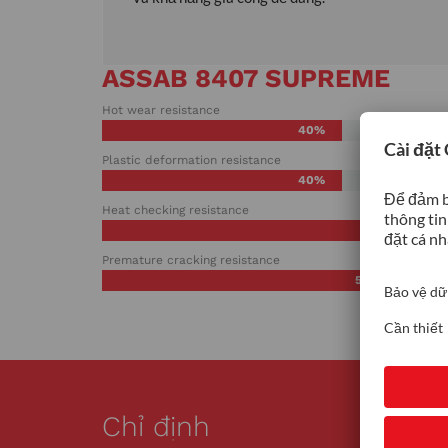
ASSAB 8407 SUPREME
Hot wear resistance
40%
Plastic deformation resistance
40%
Heat checking resistance
60%
Premature cracking resistance
50%
Chỉ định