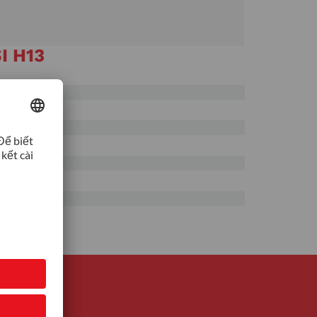
I H13
0%
0%
0%