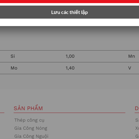
Si
1,00
Mn
Mo
1,40
V
SẢN PHẨM
D
Thép công cụ
S
Gia Công Nóng
X
Gia Công Nguội
G