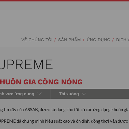
VỀ CHÚNG TÔI
SẢN PHẨM
ỨNG DỤNG
DỊCH 
SUPREME
KHUÔN GIA CÔNG NÓNG
nh vực ứng dụng
Tải xuống
in cậy của ASSAB, được sử dụng cho tất cả các ứng dụng khuôn gia
REME đã chứng minh hiệu suất cao và ổn định, đồng thời vẫn được n