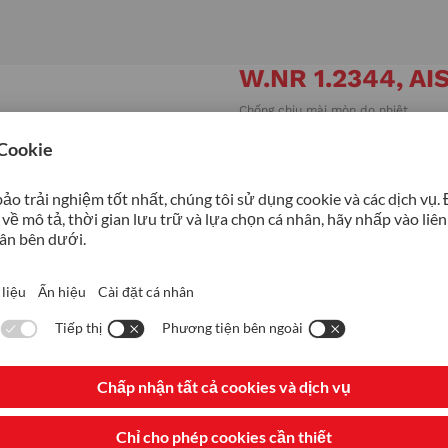
W.NR 1.2344, AIS
Chống chịu mài mòn do nhiệt
4
Chống chịu biến dạng dẻo
4
Chống tạo vết nứt nhiệt
4
Chống nứt sớm
35%