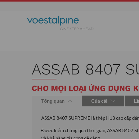
ASSAB 8407 
CHO MỌI LOẠI ỨNG DỤNG 
Tổng quan
Của cải
Lĩ
ASSAB 8407 SUPREME là thép H13 cao cấp đáng t
Được kiểm chứng qua thời gian, ASSAB 8407 SUP
và khả năng gia công dễ dàng.