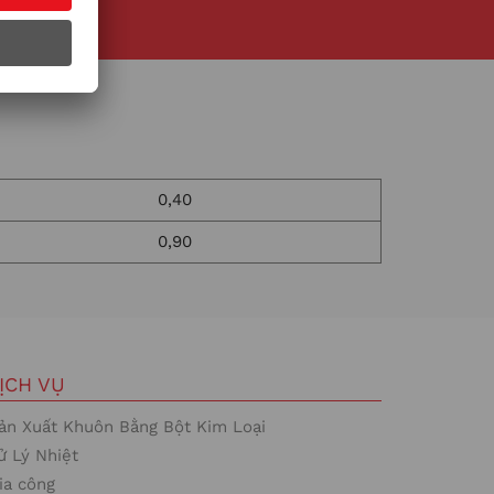
0,40
0,90
ỊCH VỤ
ản Xuất Khuôn Bằng Bột Kim Loại
ử Lý Nhiệt
ia công