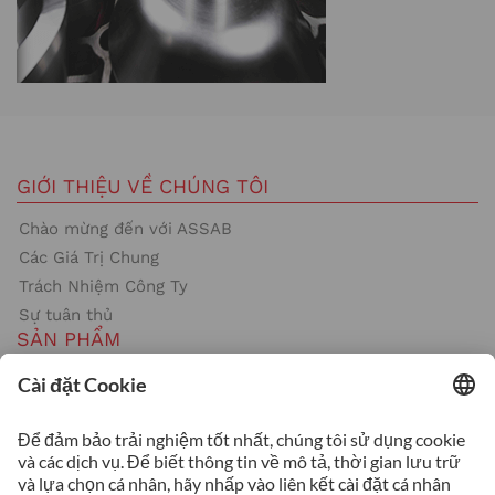
GIỚI THIỆU VỀ CHÚNG TÔI
Chào mừng đến với ASSAB
Các Giá Trị Chung
Trách Nhiệm Công Ty
Sự tuân thủ
SẢN PHẨM
Thép công cụ
Gia Công Nóng
Gia Công Nguội
Nhựa
DỊCH VỤ