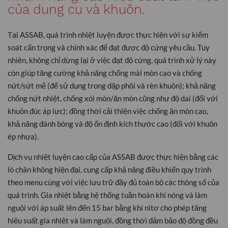
của dụng cụ và khuôn.
Tại ASSAB, quá trình nhiệt luyện được thực hiện với sự kiểm
soát cẩn trọng và chính xác để đạt được độ cứng yêu cầu. Tuy
nhiên, không chỉ dừng lại ở việc đạt độ cứng, quá trình xử lý này
còn giúp tăng cường khả năng chống mài mòn cao và chống
nứt/sứt mẻ (để sử dụng trong dập phôi và rèn khuôn); khả năng
chống nứt nhiệt, chống xói mòn/ăn mòn cũng như độ dai (đối với
khuôn đúc áp lực); đồng thời cải thiện việc chống ăn mòn cao,
khả năng đánh bóng và độ ổn định kích thước cao (đối với khuôn
ép nhựa).
Dịch vụ nhiệt luyện cao cấp của ASSAB được thực hiện bằng các
lò chân không hiện đại, cung cấp khả năng điều khiển quy trình
theo menu cùng với việc lưu trữ đầy đủ toàn bộ các thông số của
quá trình. Gia nhiệt bằng hệ thống tuần hoàn khí nóng và làm
nguội với áp suất lên đến 15 bar bằng khí nitơ cho phép tăng
hiệu suất gia nhiệt và làm nguội, đồng thời đảm bảo độ đồng đều