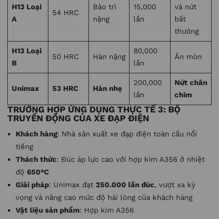
H13 Loại
Bảo trì
15,000
và nứt
54 HRC
A
nặng
lần
bất
thường
H13 Loại
80,000
50 HRC
Hàn nặng
Ăn mòn
B
lần
200,000
Nứt chân
Unimax
53 HRC
Hàn nhẹ
lần
chim
TRƯỜNG HỢP ỨNG DỤNG THỰC TẾ 3: BỘ
TRUYỀN ĐỘNG CỦA XE ĐẠP ĐIỆN
Khách hàng
: Nhà sản xuất xe đạp điện toàn cầu nổi
tiếng
Thách thức
: Đúc áp lực cao với hợp kim A356 ở nhiệt
độ
650°C
Giải pháp
: Unimax đạt
250.000 lần đúc
, vượt xa kỳ
vọng và nâng cao mức độ hài lòng của khách hàng
Vật liệu sản phẩm
: Hợp kim A356