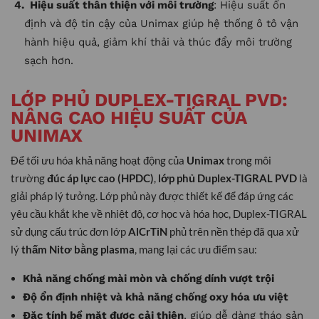
Hiệu suất thân thiện với môi trường
: Hiệu suất ổn
định và độ tin cậy của Unimax giúp hệ thống ô tô vận
hành hiệu quả, giảm khí thải và thúc đẩy môi trường
sạch hơn.
LỚP PHỦ DUPLEX-TIGRAL PVD:
NÂNG CAO HIỆU SUẤT CỦA
UNIMAX
Để tối ưu hóa khả năng hoạt động của
Unimax
trong môi
trường
đúc áp lực cao (HPDC)
,
lớp phủ Duplex-TIGRAL PVD
là
giải pháp lý tưởng. Lớp phủ này được thiết kế để đáp ứng các
yêu cầu khắt khe về nhiệt độ, cơ học và hóa học, Duplex-TIGRAL
sử dụng cấu trúc đơn lớp
AlCrTiN
phủ trên nền thép đã qua xử
lý
thấm Nitơ bằng plasma
, mang lại các ưu điểm sau:
Khả năng chống mài mòn và chống dính vượt trội
Độ ổn định nhiệt và khả năng chống oxy hóa ưu việt
Đặc tính bề mặt được cải thiện
, giúp dễ dàng tháo sản