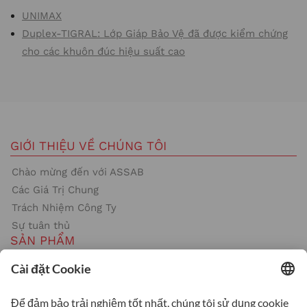
UNIMAX
Duplex-TIGRAL: Lớp Giáp Bảo Vệ đã được kiểm chứng
cho các khuôn đúc hiệu suất cao
GIỚI THIỆU VỀ CHÚNG TÔI
Chào mừng đến với ASSAB
Các Giá Trị Chung
Trách Nhiệm Công Ty
Sự tuân thủ
SẢN PHẨM
Thép công cụ
Gia Công Nóng
Gia Công Nguội