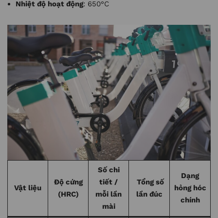
Nhiệt độ hoạt động
: 650°C
Số chi
Dạng
Độ cứng
tiết /
Tổng số
Vật liệu
hỏng hóc
(HRC)
mỗi lần
lần đúc
chính
mài