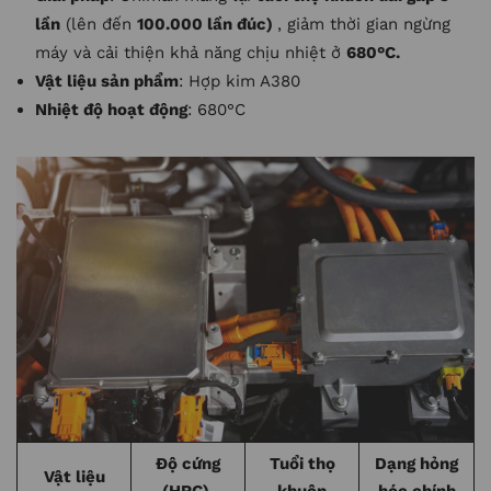
lần
(lên đến
100.000 lần đúc)
, giảm thời gian ngừng
máy và cải thiện khả năng chịu nhiệt ở
680°C.
Vật liệu sản phẩm
: Hợp kim A380
Nhiệt độ hoạt động
: 680°C
Độ cứng
Tuổi thọ
Dạng hỏng
Vật liệu