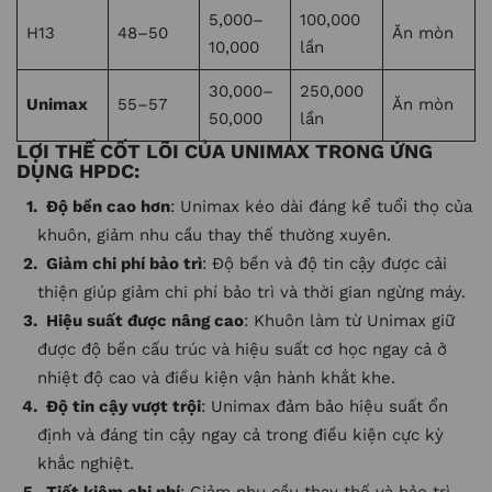
5,000–
100,000
H13
48–50
Ăn mòn
10,000
lần
30,000–
250,000
Unimax
55–57
Ăn mòn
50,000
lần
LỢI THẾ CỐT LÕI CỦA UNIMAX TRONG ỨNG
DỤNG HPDC:
Độ bền cao hơn
: Unimax kéo dài đáng kể tuổi thọ của
khuôn, giảm nhu cầu thay thế thường xuyên.
Giảm chi phí bảo trì
: Độ bền và độ tin cậy được cải
thiện giúp giảm chi phí bảo trì và thời gian ngừng máy.
Hiệu suất được nâng cao
: Khuôn làm từ Unimax giữ
được độ bền cấu trúc và hiệu suất cơ học ngay cả ở
nhiệt độ cao và điều kiện vận hành khắt khe.
Độ tin cậy vượt trội
: Unimax đảm bảo hiệu suất ổn
định và đáng tin cậy ngay cả trong điều kiện cực kỳ
khắc nghiệt.