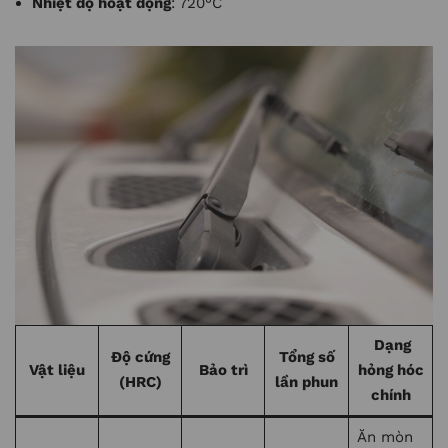
Nhiệt độ hoạt động
: 720°C
Dạng
Độ cứng
Tổng số
Vật liệu
Bảo trì
hỏng hóc
(HRC)
lần phun
chính
Ăn mòn