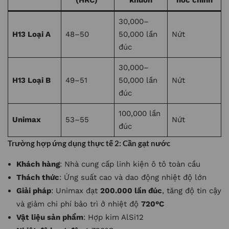
(HRC)
khuôn
hóc chính
30,000–
H13 Loại A
48–50
50,000 lần
Nứt
đúc
30,000–
H13 Loại B
49–51
50,000 lần
Nứt
đúc
100,000 lần
Unimax
53–55
Nứt
đúc
Trường hợp ứng dụng thực tế 2: Cần gạt nước
Khách hàng
: Nhà cung cấp linh kiện ô tô toàn cầu
Thách thức
: Ứng suất cao và dao động nhiệt độ lớn
Giải pháp
: Unimax đạt
200.000 lần đúc
, tăng độ tin cậy
và giảm chi phí bảo trì ở nhiệt độ
720°C
Vật liệu sản phẩm
: Hợp kim AlSi12