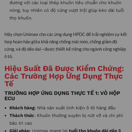
đương với các loại thép khuôn tiêu chuẩn cho khuôn
nóng, tuy nhiên có độ cứng vượt trội giúp kéo dài tuổi
thọ khuôn.
Hãy chọn Unimax cho các ứng dụng HPDC để trải nghiệm sự kết
hợp hoàn hảo giữa khả năng chống mài mòn, chống giảm độ
cứng, và độ dẻo dai—được thiết kế riêng cho ngành công nghiệp
ô tô.
Hiệu Suất Đã Được Kiểm Chứng:
Các Trường Hợp Ứng Dụng Thực
Tế
TRƯỜNG HỢP ỨNG DỤNG THỰC TẾ 1: VỎ HỘP
ECU
Khách hàng
: Nhà sản xuất linh kiện ô tô hàng đầu
Thách thức
: Khuôn thường xuyên bị nứt vỡ và chi phí
bảo trì cao
Giải pháp
: Unimax mang lại
tuổi thọ khuôn dài gấp 3