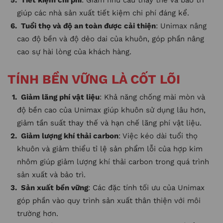
Tiết kiệm chi phí
: Giảm nhu cầu thay thế và bảo trì
giúp các nhà sản xuất tiết kiệm chi phí đáng kể.
Tuổi thọ và độ an toàn được cải thiện
: Unimax nâng
cao độ bền và độ dẻo dai của khuôn, góp phần nâng
cao sự hài lòng của khách hàng.
TÍNH BỀN VỮNG LÀ CỐT LÕI
Giảm lãng phí vật liệu
: Khả năng chống mài mòn và
độ bền cao của Unimax giúp khuôn sử dụng lâu hơn,
giảm tần suất thay thế và hạn chế lãng phí vật liệu.
Giảm lượng khí thải carbon
: Việc kéo dài tuổi thọ
khuôn và giảm thiểu tỉ lệ sản phẩm lỗi của hợp kim
nhôm giúp giảm lượng khí thải carbon trong quá trình
sản xuất và bảo trì.
Sản xuất bền vững
: Các đặc tính tối ưu của Unimax
góp phần vào quy trình sản xuất thân thiện với môi
trường hơn.