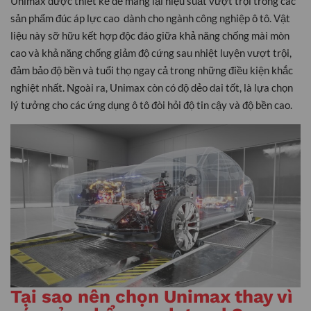
Unimax được thiết kế để mang lại hiệu suất vượt trội trong các
sản phẩm đúc áp lực cao dành cho ngành công nghiệp ô tô. Vật
liệu này sỡ hữu kết hợp độc đáo giữa khả năng chống mài mòn
cao và khả năng chống giảm độ cứng sau nhiệt luyện vượt trội,
đảm bảo độ bền và tuổi thọ ngay cả trong những điều kiện khắc
nghiệt nhất. Ngoài ra, Unimax còn có độ dẻo dai tốt, là lựa chọn
lý tưởng cho các ứng dụng ô tô đòi hỏi độ tin cậy và độ bền cao.
Tại sao nên chọn Unimax thay vì